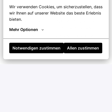
Elektriker/Elektroniker/Elektrotechniker
Wir verwenden Cookies, um sicherzustellen, dass 
wir Ihnen auf unserer Website das beste Erlebnis 
Berufserfahrung im Bereich Sicherheitstechnik
bieten.
Motivation sich den täglichen Aufgaben im
Bereich der Sicherheitstechnik zu stellen
Mehr Optionen
Selbstständige und eigenverantwortliche
Arbeitsweise
Notwendigen zustimmen
Allen zustimmen
Reisebereitschaft
Bewerben
oder
Apply with Indeed
nicht verfügbar